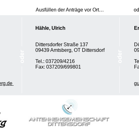
Ausfüllen der Anträge vor Ort…
od
Hähle, Ulrich 
Er
Dittersdorfer Straße 137 
Dö
09439 Amtsberg, OT Dittersdorf 
09
Tel.: 037209/4216 
Te
Fax: 037209/699801 
Fa
rg.de 
gu