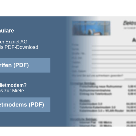
mulare
der Erznet AG 
 als PDF-Download 
 Mietmodem?
s zur Miete